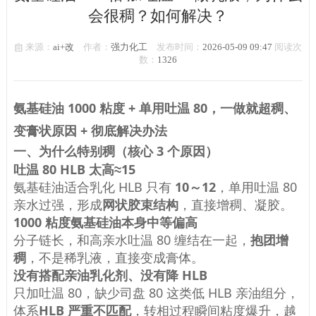
会很稠？如何解决？
来源：
ai+改
作者：
强力化工
发布时间：
2026-05-09 09:47
阅读次
数：
1326
氨基硅油 1000 粘度 + 单用吐温 80，
一做就超稠、
变膏状
原因 + 彻底解决办法
一、为什么特别稠（核心 3 个原因）
吐温 80 HLB 太高≈15
氨基硅油适合乳化 HLB 只有
10～12
，单用吐温 80
亲水过强，形成
网状胶束结构
，直接增稠、凝胶。
1000 粘度氨基硅油本身中等偏高
分子链长，和高亲水吐温 80 缠结在一起，
抱团增
稠
，不是稀乳液，直接变成膏体。
没有搭配亲油乳化剂、没有降 HLB
只加吐温 80，缺少司盘 80 这类低 HLB 亲油组分，
体系
HLB 严重不匹配
，转相过程瞬间粘度爆升，越