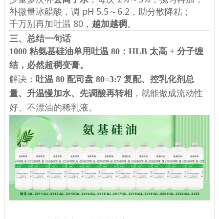
补微量冰醋酸，调 pH 5.5～6.2，助分散降粘；
千万别再加吐温 80，
越加越稠
。
三、总结一句话
1000 粘氨基硅油单用吐温 80：HLB 太高 + 分子缠
结，必然超稠变膏。
解决：
吐温 80 配司盘 80=3:7 复配、控乳化剂总
量、升温慢加水、先调酸再转相
，就能做成流动性
好、不漂油的稀乳液。