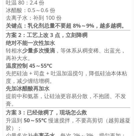
吐温 80：2.4 份
冰醋酸：0.5～0.6 份
去离子水：补到 100 份
关键点：乳化剂总量不要超 8%～9%，越多越稠。
方案 2：工艺上改 3 点，立刻降稠
绝对不能一次性加水
转相水
少量多次慢滴
，等体系从稠变稀、出蓝光，
再补大水。
温度控制 45～55℃
先把硅油 + 司盘 + 吐温加温搅匀，降低硅油本体粘
度，减少缠结增稠。
先加冰醋酸再加水
提前中和氨基，让硅油更容易分散，不抱团、不发
膏。
方案 3：已经做稠了，现场怎么救
升温到
50～55℃
慢速搅拌，不要高剪切（越剪越凝
胶）；
少量多次补
去离子水
，每次 2%～3%，搅匀再加；