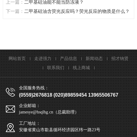
上一篇：
二甲基硅油能不能当防冻液？
下一篇：
二甲基硅油含荧光反应吗？荧光反应的物质是什么？
网站首页
走进强力
产品信息
新闻动态
招才纳贤
联系我们
线上商城
全国服务热线：
(0559)2676818 (020)89859454 13965506767
企业邮箱：
jamesye@hsqlhg.cn（总裁助理）
工厂地址：
安徽省黄山市歙县循环经济园区纬一路23号