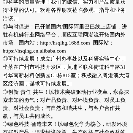
◎
科学的质量管理！我们的诚信、实力和产品质量获
得业界的认可。欢迎各界朋友莅临参观、指导和业务
洽谈。
◎与时俱进！已开通国内/国际阿里巴巴线上店铺，进
驻有机硅行业网络平台，顺应互联网潮流开拓国内外
市场。国内站：
http://hsqlhg.1688.com
国际站：
https://hsqlhg.en.alibaba.com
◎可持续发展！成立广州办事处以及科研实验中心
，
坐落在广州市科技开发区，黄埔区联和街道科丰路31
号华南新材料创新园G1栋815
室；
积极融入粤港澳大湾
区经济圈，谋求可持续发展。
◎
创新
·责任·共生！
以技术突破驱动行业变革，永葆探
索未知的勇气；对产品负责、对环境负责、对员工负
责、对社会负责；与自然和谐共生，与客户合作共
赢，与员工共同成长。
◎
绿色科技
·
智造未来！
以绿色化学为核心，研发环境
友好型产品；
追求经济效益、生态效益与社会效益的