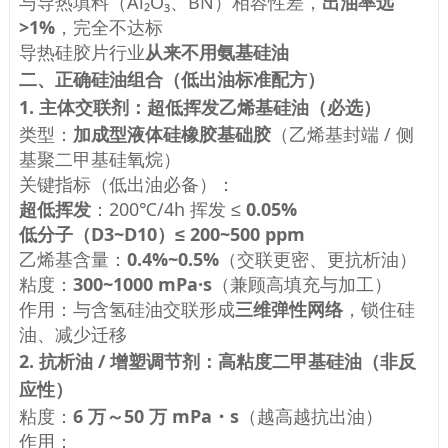
与导热填料（Al₂O₃、BN）相容性差，
出油率远
>1%
，完全不达标
导热硅胶片行业
从来不用氨基硅油
二、正确硅油组合（低出油标准配方）
1. 主体交联剂：
超低挥发乙烯基硅油（必选）
类型：
加成型液体硅橡胶基础胶
（乙烯基封端 / 侧
基聚二甲基硅氧烷）
关键指标（低出油必备）：
超低挥发
：200℃/4h 挥发 ≤
0.05%
低分子（D3~D10）≤ 200~500 ppm
乙烯基含量：
0.4%~0.5%
（交联更密、更抗析油）
粘度：
300~1000 mPa·s
（兼顾高填充与加工）
作用：与含氢硅油交联形成
三维弹性网络
，锁住硅
油、减少迁移
2. 抗析油 / 增塑调节剂：
高粘度二甲基硅油（非反
应性）
粘度：
6 万～50 万 mPa・s
（越高越抗出油）
作用：