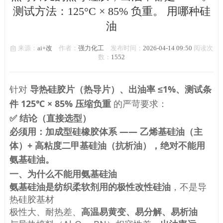
测试方法：125°C × 85% 负重。 用哪种硅
油
来源：
ai+改
作者：
强力化工
发布时间：
2026-04-14 09:50
阅读次
数：
1552
针对
导热硅胶片（热导片）、出油率 ≤1%、测试条
件 125℃ × 85% 压缩负重
的严苛要求：
✅ 结论（直接选型）
必须用：加成型硅橡胶体系 —— 乙烯基硅油（主
体）+ 高粘度二甲基硅油（抗析油），绝对不能用
氨基硅油。
一、为什么不能用氨基硅油
氨基硅油是纺织柔软剂用的极性改性硅油
，不是导
热硅胶基材
极性大、耐热差、
高温易黄变、易分解、易析油