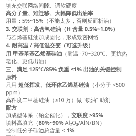
填充交联网络间隙、调软硬度
高分子量、难迁移、大幅降低出油率
用量：5%~15%（不能太多，否则反而析油）
3. 交联剂：
高含氢硅油（H 含量 0.5%~1.0%）
与乙烯基硅油加成固化，形成致密网络
4. 耐高温 / 高低温交变（可选升级）
用
甲基苯基乙烯基硅油
（耐温 -70~320℃、更抗热
老化、更低出油）
三、满足 125℃/85% 负重 ≤1% 出油的关键控制
原料
只用
超低挥发、低环体乙烯基硅油
（小分子 <500
ppm）
高粘度二甲基硅油（≥10 万）做 “锁油” 助剂
配方
加成型体系（铂金催化），
交联度 >95%
填料高填充（
80%~90%
Al₂O₃/AlN/BN）
控制低分子硅油总含量 <
1%