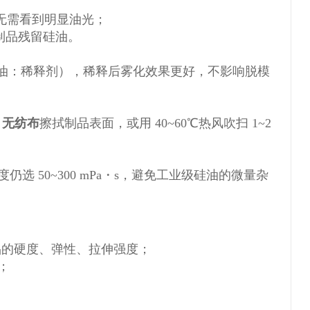
无需看到明显油光；
致制品残留硅油。
油：稀释剂），稀释后雾化效果更好，不影响脱模
 无纺布
擦拭制品表面，或用 40~60℃热风吹扫 1~2
），粘度仍选 50~300 mPa・s，避免工业级硅油的微量杂
品的硬度、弹性、拉伸强度；
；