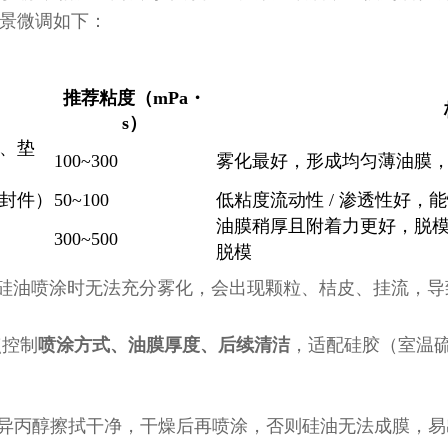
景微调如下：
推荐粘度（mPa・
s）
圈、垫
100~300
雾化最好，形成均匀薄油膜
密封件）
50~100
低粘度流动性 / 渗透性好
油膜稍厚且附着力更好，脱
300~500
脱模
硅油喷涂时无法充分雾化，会出现颗粒、桔皮、挂流，导
点控制
喷涂方式、油膜厚度、后续清洁
，适配硅胶（室温硫化
丙酮或异丙醇擦拭干净，干燥后再喷涂，否则硅油无法成膜，