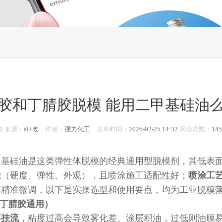
胶和丁腈胶脱模 能用二甲基硅油
来源：
ai+改
作者：
强力化工
发布时间：
2026-02-25 14:32
阅读次数：
145
甲基硅油是这类弹性体脱模的经典通用型脱模剂，其低表
能（硬度、弹性、外观），且喷涂施工适配性好；
喷涂工艺优
可精准微调，以下是实操选型和使用要点，均为工业脱模
 丁腈胶通用）
不挂流
，粘度过高会导致雾化差、涂层积油，过低则油膜