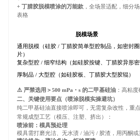
+ 丁腈胶脱模喷涂的万能款
，全场景适配，细分场
表格
脱模场景
通用脱模（硅胶 / 丁腈胶简单型腔制品，如密封
片）
复杂型腔 / 细窄结构（如硅胶按键、丁腈胶异形
厚制品 / 大型腔（如硅胶板、丁腈胶大型胶辊）
⚠️ 严禁选用＞500 mPa・s 的二甲基硅油
：高粘度
二、关键使用要点（喷涂脱模实操避坑）
纯二甲基硅油直接喷涂即可，无需复杂改性，重
常规成型工艺（模压、注塑、挤出）：
喷涂前：模具预处理
模具需打磨光洁、无水渍 / 油污 / 胶渣，用