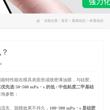
当前位置：
首页
>
新闻动态
>
科普知识
么？
8
面能特性能在模具表面形成致密薄油膜，与硅胶、
先选 50~500 mPa・s 的低 / 中低粘度二甲基硅
落地参数：
易流失、脱模效果不持久，
100~300 mPa・s 是硅胶