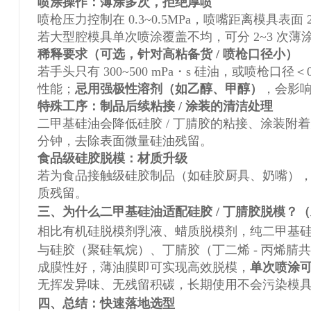
喷涂操作：薄涂多次，拒绝厚喷
喷枪压力控制在 0.3~0.5MPa，喷嘴距离模具表面 
若大型腔模具单次喷涂覆盖不均，可分 2~3 次薄
稀释要求（可选，针对高粘备货 / 喷枪口径小）
若手头只有 300~500 mPa・s 硅油，或喷枪口径＜
性能；
忌用强极性溶剂（如乙醇、甲醇）
，会影
特殊工序：制品后续粘接 / 涂装的清洁处理
二甲基硅油会降低硅胶 / 丁腈胶的粘接、涂装附
分钟，去除表面微量硅油残留。
食品级硅胶脱模：材质升级
若为食品接触级硅胶制品（如硅胶厨具、奶嘴）
质残留。
三、为什么二甲基硅油适配硅胶 / 丁腈胶脱模？
相比有机硅脱模剂乳液、蜡质脱模剂，纯二甲基
与硅胶（聚硅氧烷）、丁腈胶（丁二烯 - 丙烯腈
成膜性好，薄油膜即可实现高效脱模，
单次喷涂可实
无挥发异味、无残留积碳，长期使用不会污染模
四、总结：快速落地选型