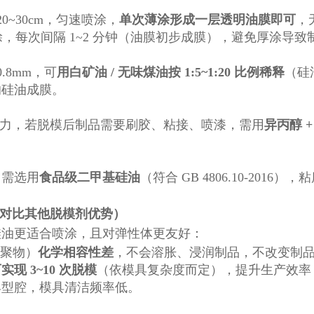
20~30cm，匀速喷涂，
单次薄涂形成一层透明油膜即可
，
涂，每次间隔 1~2 分钟（油膜初步成膜），避免厚涂导
0.8mm，可
用白矿油 / 无味煤油按 1:5~1:20 比例稀释
（硅
响硅油成膜。
着力，若脱模后制品需要刷胶、粘接、喷漆，需用
异丙醇 +
，需选用
食品级二甲基硅油
（符合 GB 4806.10-2016
（对比其他脱模剂优势）
硅油更适合喷涂，且对弹性体更友好：
共聚物）
化学相容性差
，不会溶胀、浸润制品，不改变制
现 3~10 次脱模
（依模具复杂度而定），提升生产效率
具型腔，模具清洁频率低。