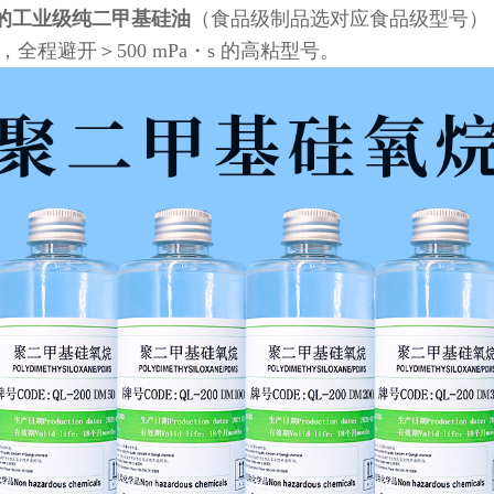
・s 的工业级纯二甲基硅油
（食品级制品选对应食品级型号）
a・s，全程避开＞500 mPa・s 的高粘型号。