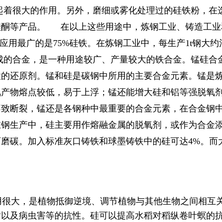
产起着很大的作用。另外，磨细或雾化处理过的硅铁粉，
硅酮等产品。 在以上这些用途中，炼钢工业、铸造工业
用最广的是75%硅铁。在炼钢工业中，每生产1t钢大约消耗3
成的合金，是一种用途较广、产量较大的铁合金。锰硅合
锰的还原剂。锰和硅是碳钢中所用的主要合金元素。锰是
氧产物熔点较低，易于上浮；锰还能增大硅和铝等强脱氧
致断裂，锰还是各钢种中最重要的合金元素，在合金钢中
在钢生产中，硅主要用作熔融金属的脱氧剂，或作为合金
磨碳。加入标准灰口铸铁和球墨铸铁中的硅可达4%。而
用很大，是植物抵御逆境、调节植物与其他生物之间相互
射以及病虫害等的抗性。硅可以提高水稻对稻纵卷叶螟的