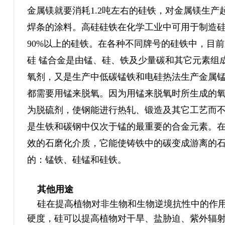
金属镁就要消耗1.2吨左右的硅铁，对金属镁生
焊条的涂料。高硅硅铁在化学工业中可用于制造
90%以上的硅铁。在各种不同牌号的硅铁中，目前应
硅 锰合金是由锰、硅、铁及少量碳和其它元素组
氧剂，又是生产中低碳锰铁和电硅热法生产金属
都需要用锰来脱氧。因为用锰来脱氧时所生成的
为脱硫剂，使钢能进行热轧、锻造及其它工艺而不
是生铁和碳钢中仅次于锰的最重要的合金元素。
效的石磨化介质，它能使铸铁中的碳变成游离的石
的：锰铁、硅锰和硅铁。
其他用途
硅在提高植物对非生物和生物逆境抗性中的作
硬度，硅可以提高植物对干旱、盐胁迫、紫外辐