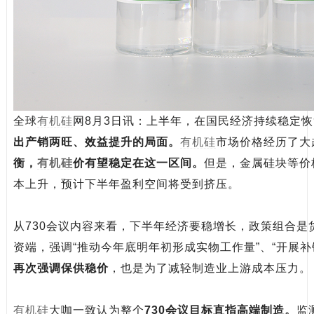
全球
有机硅
网8月3日讯：上半年，在国民经济持续稳定
出产销两旺、效益提升的局面。
有机硅
市场价格经历了大
衡，
有机硅
价有望稳定在这一区间。
但是，金属硅块等价
本上升，预计下半年盈利空间将受到挤压。
从730会议内容来看，下半年经济要稳增长，政策组合是
资端，强调“推动今年底明年初形成实物工作量”、“开展补
再次强调保供稳价
，也是为了减轻制造业上游成本压力。
有机硅
大咖一致认为整个
730会议目标直指高端制造。
监