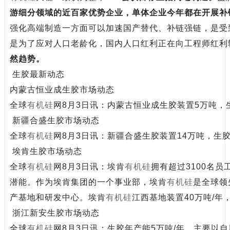
游细分领域的近百家优势企业，单体企业今年都在开展补
强化高端制造一方面可以加速国产替代、补链强链，是受
是为了应对人口老龄化，国内人口红利正在向工程师红利
然趋势。
生胶最新动态
内蒙古恒业成生胶市场动态
全球
有机硅
网8月3日讯：内蒙古恒业成生胶装置5万吨，生
新疆合盛生胶市场动态
全球
有机硅
网8月3日讯：新疆合盛生胶装置14万吨，生胶
埃肯生胶市场动态
全球
有机硅
网8月3日讯：埃肯
有机硅
拥有超过3100名
潜能。作为埃肯集团的一个事业部，埃肯
有机硅
是全球领
产基地和研发中心。埃肯
有机硅
江西基地装置40万吨/年
浙江新安生胶市场动态
全球
有机硅
网8月3日讯：生胶年产能5万吨/年，主要以自