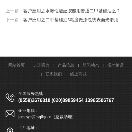
上一篇：
客户应用之水溶性避蚊胺能用普通二甲基硅油么？推
荐什么粘度？
下一篇：
客户应用之二甲基硅油5粘度做漆包线表面光滑用，
合适吗？应该选用哪个粘度？
网站首页
走进强力
产品信息
新闻动态
招才纳贤
联系我们
线上商城
全国服务热线：
(0559)2676818 (020)89859454 13965506767
企业邮箱：
jamesye@hsqlhg.cn（总裁助理）
工厂地址：